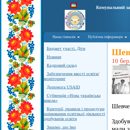
Комунальний за
Наша гімназія
Публічна інформація
Бюджет участі. Діти
Шевч
Новини
10 бер
Кадровий склад
Забезпечення якості освіти/
моніторинг
Допомога USAID
Субвенція «Нова українська
школа»
Шевчен
Критерії, правила і процедури
оцінювання освітньої діяльності
здобувачів освіти
Здобув
Знаємо, що їмо
мали з