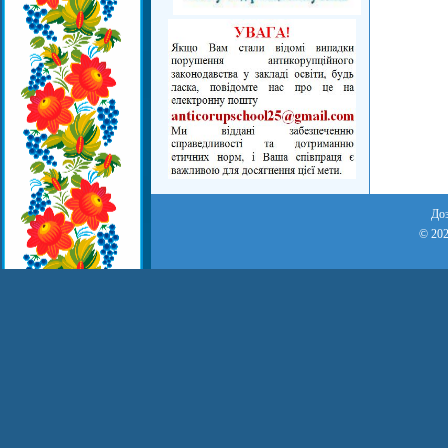
Доз
© 202