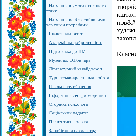
творчі
Навчання в умовах воєнного
стану
кшталт
Навчання осіб з особливими
пов&#3
освітніми потребами
художн
Інклюзивна освіта
захопл
Академічна доброчесність
Підготовка до НМТ
Класни
Музей ім. О.Гончара
Літературний калейдоскоп
Туристсько-краєзнавча робота
Шкільне телебачення
Інформація сестри медичної
Сторінка психолога
Соціальний педагог
Превентивна освіта
Запобігання насильству