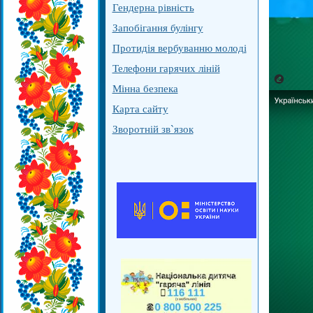
Гендерна рівність
Запобігання булінгу
Протидія вербуванню молоді
Телефони гарячих ліній
Мінна безпека
Карта сайту
Зворотній зв`язок