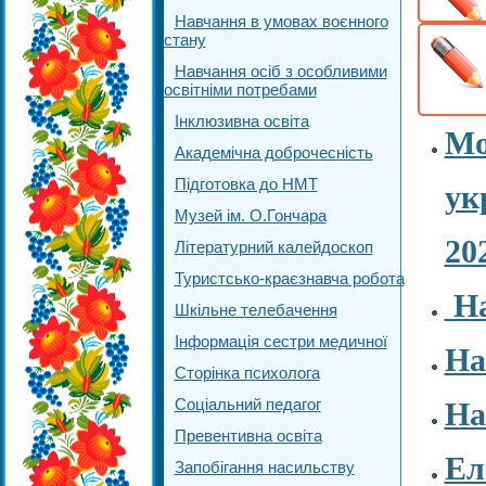
Навчання в умовах воєнного
стану
Навчання осіб з особливими
освітніми потребами
Інклюзивна освіта
Мо
Академічна доброчесність
Підготовка до НМТ
ук
Музей ім. О.Гончара
20
Літературний калейдоскоп
Туристсько-краєзнавча робота
На
Шкільне телебачення
Інформація сестри медичної
На
Сторінка психолога
Соціальний педагог
На
Превентивна освіта
Ел
Запобігання насильству