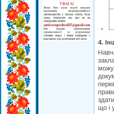
4. І
Навч
закла
можут
докум
пере
прав
здат
що і 