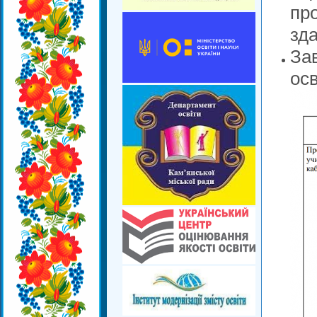
про
зда
За
ос