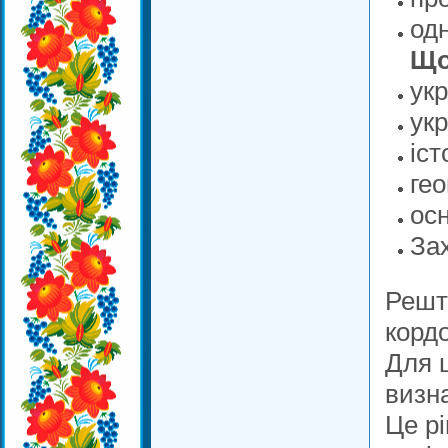
одн
Що
укр
укр
іст
гео
ос
За
Решту
кордо
Для 
визна
Це р