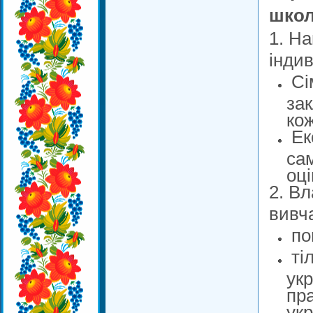
школ
1. Н
інди
Сі
зак
кож
Ек
сам
оці
2. В
вивча
пов
тіл
укр
пра
укр