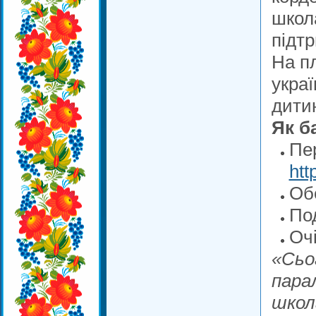
школ
підтр
На п
украї
дити
Як б
Пе
htt
Об
По
Очі
«Сьо
пара
школ