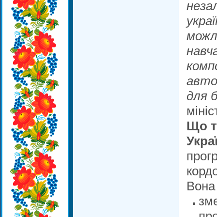
незал
укра
можл
навч
комп
авто
для б
мініс
Що т
Укра
прогр
корд
Вона 
зм
про