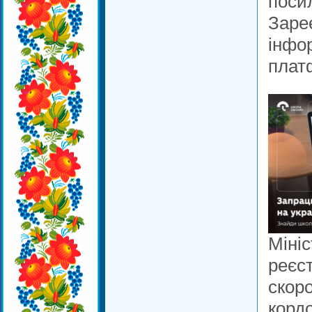
поси
Заре
інфо
плат
Мініс
реєст
скоро
кордо