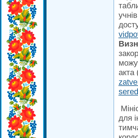
табл
учнів
дост
vidpo
Визн
зако
можут
акта
zatve
sere
Мініс
для і
тимч
корд