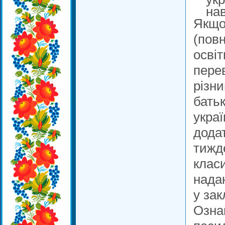
на
Якщо
(повн
освіт
пере
різн
бать
укра
додат
тижде
клас
нада
у зак
Озна