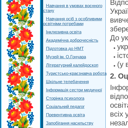
Відпо
Навчання в умовах воєнного
Украї
стану
вивч
Навчання осіб з особливими
освітніми потребами
збере
Інклюзивна освіта
До у
Академічна доброчесність
укр
Підготовка до НМТ
іст
Музей ім. О.Гончара
(у 
Літературний калейдоскоп
Туристсько-краєзнавча робота
2. О
Шкільне телебачення
Інфор
Інформація сестри медичної
відпо
Сторінка психолога
освіт
Соціальний педагог
всіх 
Превентивна освіта
незал
Запобігання насильству