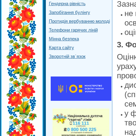
Зазн
Гендерна рівність
не 
Запобігання булінгу
осв
Протидія вербуванню молоді
Телефони гарячих ліній
оц
Мінна безпека
3. Ф
Карта сайту
Оцін
Зворотній зв`язок
урах
пров
дис
(сп
сем
у ф
тво
на