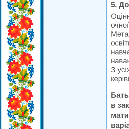
5. Д
Оціню
очної
Мета 
освіт
навч
нава
З усі
керів
Бать
в за
мати
варі