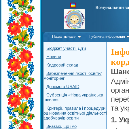
Комунальний за
Наша гімназія
Публічна інформація
Бюджет участі. Діти
Інфо
Новини
кор
Кадровий склад
Шано
Забезпечення якості освіти/
моніторинг
Адмін
Допомога USAID
орган
Субвенція «Нова українська
пере
школа»
та ук
Критерії, правила і процедури
оцінювання освітньої діяльності
здобувачів освіти
1. У
Знаємо, що їмо