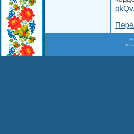
pkQv
Пере
Доз
© 202