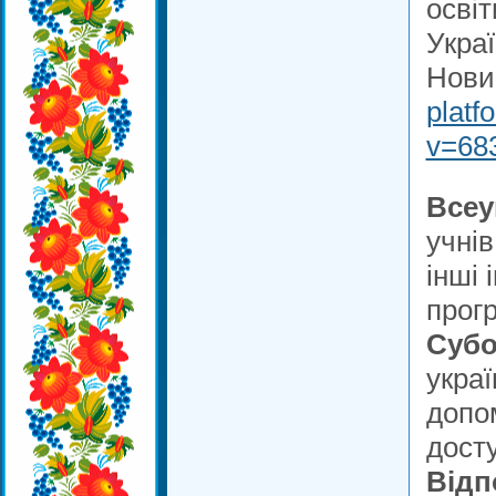
освіт
Укра
Нови
platf
v=68
Всеу
учнів
інші 
прог
Субо
украї
допом
досту
Відп