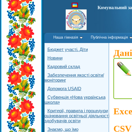
Комунальний за
Наша гімназія
Публічна інформація
Бюджет участі. Діти
Дані
Новини
Кадровий склад
Забезпечення якості освіти/
моніторинг
Допомога USAID
Субвенція «Нова українська
школа»
Exce
Критерії, правила і процедури
оцінювання освітньої діяльності
здобувачів освіти
CSV 
Знаємо, що їмо