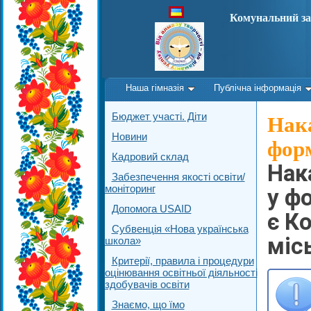
Комунальний за
Наша гімназія
Публічна інформація
Бюджет участі. Діти
Нака
Новини
форм
Кадровий склад
Нак
Забезпечення якості освіти/
моніторинг
у ф
Допомога USAID
є К
Субвенція «Нова українська
міс
школа»
Критерії, правила і процедури
оцінювання освітньої діяльності
здобувачів освіти
Знаємо, що їмо