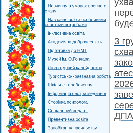
ухва
Навчання в умовах воєнного
пере
стану
Навчання осіб з особливими
буде
освітніми потребами
Інклюзивна освіта
3 гр
Академічна доброчесність
схва
Підготовка до НМТ
Музей ім. О.Гончара
зако
Літературний калейдоскоп
атес
Туристсько-краєзнавча робота
2026
Шкільне телебачення
заве
Інформація сестри медичної
Сторінка психолога
сере
Соціальний педагог
ДПА
Превентивна освіта
Запобігання насильству