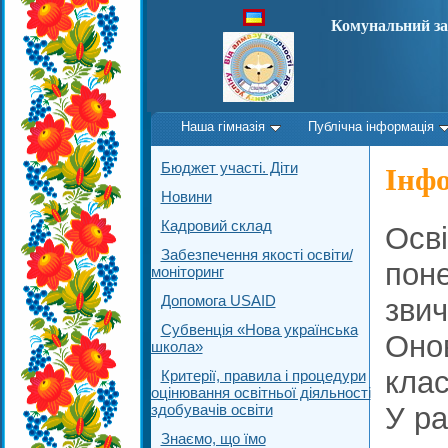
Комунальний за
Наша гімназія
Публічна інформація
Бюджет участі. Діти
Інфо
Новини
Кадровий склад
Осві
Забезпечення якості освіти/
поне
моніторинг
Допомога USAID
звич
Субвенція «Нова українська
Оно
школа»
клас
Критерії, правила і процедури
оцінювання освітньої діяльності
здобувачів освіти
У ра
Знаємо, що їмо