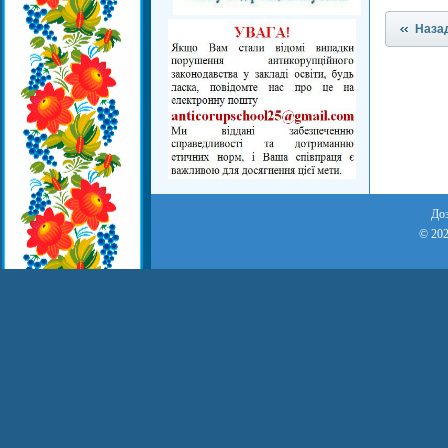
Наза
Доз
© 202