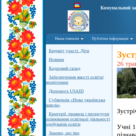
Комунальний за
Наша гімназія
Публічна інформація
Бюджет участі. Діти
Зуст
Новини
26 тра
Кадровий склад
Забезпечення якості освіти/
моніторинг
Допомога USAID
Субвенція «Нова українська
школа»
Зустрі
Критерії, правила і процедури
оцінювання освітньої діяльності
здобувачів освіти
Учні 1
Знаємо, що їмо
пізнав