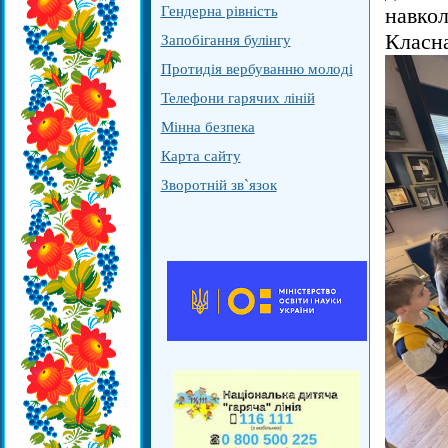
Гендерна рівність
навкол
Класн
Запобігання булінгу
Протидія вербуванню молоді
Телефони гарячих ліній
Мінна безпека
Карта сайту
Зворотній зв`язок