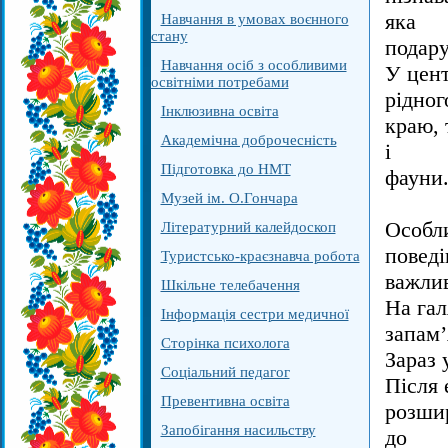
яка
Навчання в умовах воєнного
стану
подару
Навчання осіб з особливими
У цент
освітніми потребами
рідног
Інклюзивна освіта
краю, 
Академічна доброчесність
і
Підготовка до НМТ
фауни.
Музей ім. О.Гончара
Особли
Літературний калейдоскоп
поведі
Туристсько-краєзнавча робота
важлив
Шкільне телебачення
На гал
Інформація сестри медичної
запам’
Сторінка психолога
Зараз 
Соціальний педагог
Після 
Превентивна освіта
розшир
Запобігання насильству
до