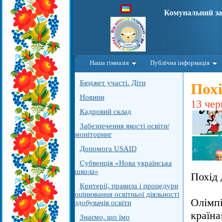
Комунальний за
Наша гімназія
Публічна інформація
Бюджет участі. Діти
Похі
Новини
13 чер
Кадровий склад
Забезпечення якості освіти/
моніторинг
Допомога USAID
Субвенція «Нова українська
школа»
Похід 
Критерії, правила і процедури
оцінювання освітньої діяльності
Олімпі
здобувачів освіти
країна
Знаємо, що їмо