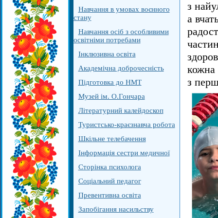
з найу
Навчання в умовах воєнного
а вчат
стану
радост
Навчання осіб з особливими
освітніми потребами
частин
Інклюзивна освіта
здоров
кожна 
Академічна доброчесність
з перш
Підготовка до НМТ
Музей ім. О.Гончара
Літературний калейдоскоп
Туристсько-краєзнавча робота
Шкільне телебачення
Інформація сестри медичної
Сторінка психолога
Соціальний педагог
Превентивна освіта
Запобігання насильству