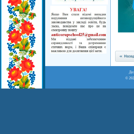
Наза
Доз
© 202