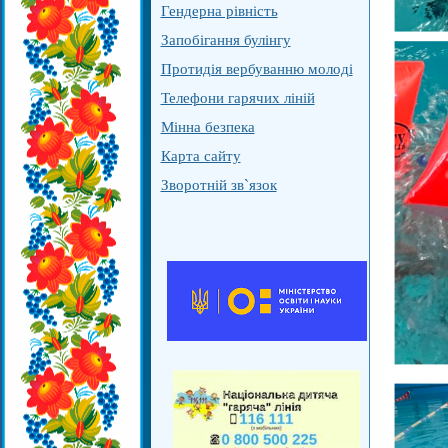
Гендерна рівність
Запобігання булінгу
Протидія вербуванню молоді
Телефони гарячих ліній
Мінна безпека
Карта сайту
Зворотній зв`язок