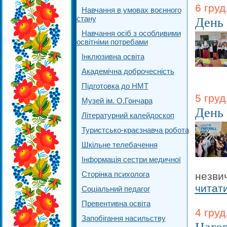
6 груд
Навчання в умовах воєнного
стану
День
Навчання осіб з особливими
освітніми потребами
Інклюзивна освіта
Академічна доброчесність
Підготовка до НМТ
5 груд
Музей ім. О.Гончара
День
Літературний калейдоскоп
Туристсько-краєзнавча робота
Шкільне телебачення
Інформація сестри медичної
Сторінка психолога
незвич
читат
Соціальний педагог
Превентивна освіта
4 груд
Запобігання насильству