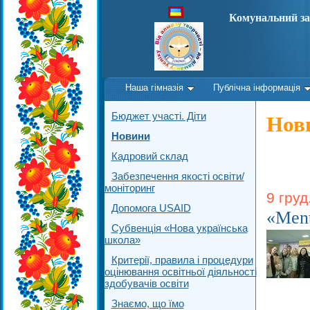
Комунальний за
Наша гімназія
Публічна інформація
Бюджет участі. Діти
Нов
Новини
Кадровий склад
Забезпечення якості освіти/
моніторинг
9 груд
Допомога USAID
«Ment
Субвенція «Нова українська
школа»
Критерії, правила і процедури
оцінювання освітньої діяльності
здобувачів освіти
Знаємо, що їмо