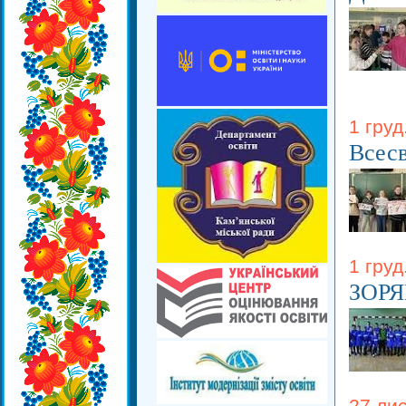
1 груд
Всесв
1 груд
ЗОР
27 лис