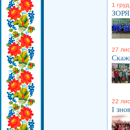
1 груд
ЗОР
27 лис
Скажи
22 лис
І зно