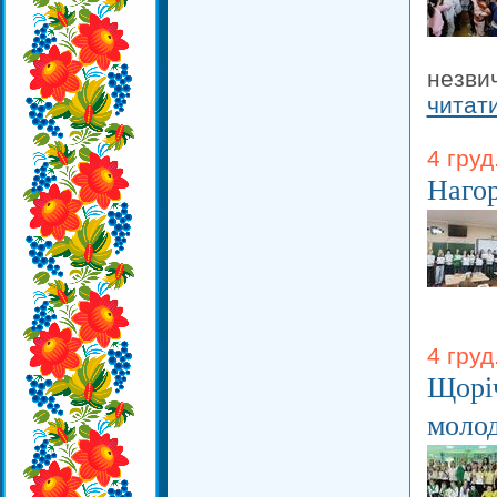
незвич
читат
4 груд
Нагор
4 груд
Щоріч
молод