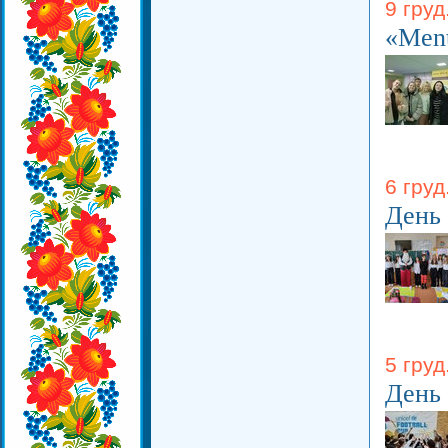
9 груд
«Ment
6 груд
День
5 груд
День