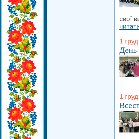
свої 
читат
1 груд
День 
1 груд
Всесв