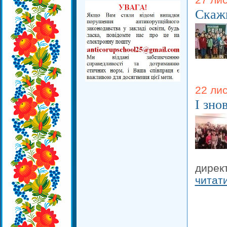
Скажи
22 лис
І зно
дирек
читат