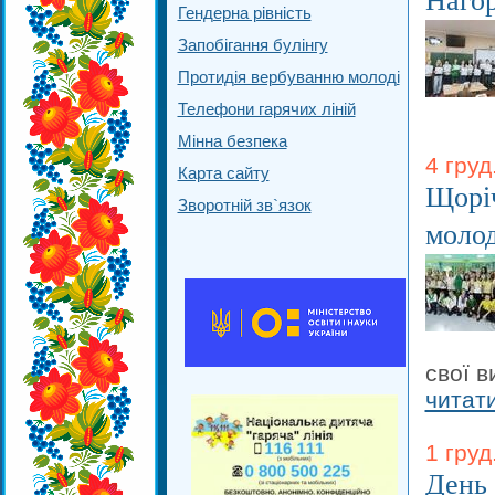
Нагор
Гендерна рівність
Запобігання булінгу
Протидія вербуванню молоді
Телефони гарячих ліній
Мінна безпека
4 груд
Карта сайту
Щоріч
Зворотній зв`язок
молод
свої 
читат
1 груд
День 