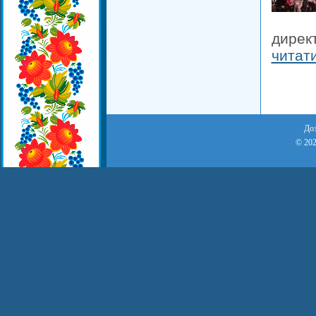
дирек
читат
Доз
© 202